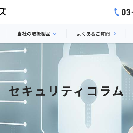
当社の取扱製品
よくあるご質問
要
当社の取扱製品
SentinelARGUS
能
WebARGUS
セキュリティコラム
ション機能
P-Pointer File Security
ース
テストエース
環境・料金
NonCopy2
DataClasys