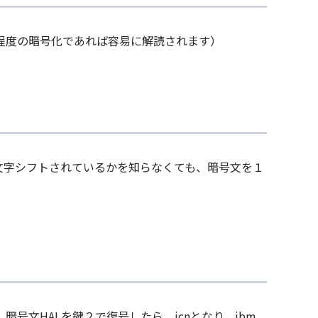
程度の暗号化であれば容易に解読されます）
文字シフトされているかを知らなくても、暗号文を１
文HALを鍵２で復号したら、jcnとなり、ibm