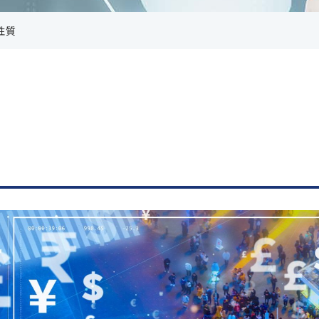
FinalCode
性質