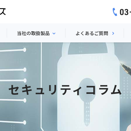
当社の取扱製品
よくあるご質問
要
当社の取扱製品
SentinelARGUS
能
WebARGUS
セキュリティコラム
ション機能
P-Pointer File Security
ース
テストエース
環境・料金
NonCopy2
DataClasys